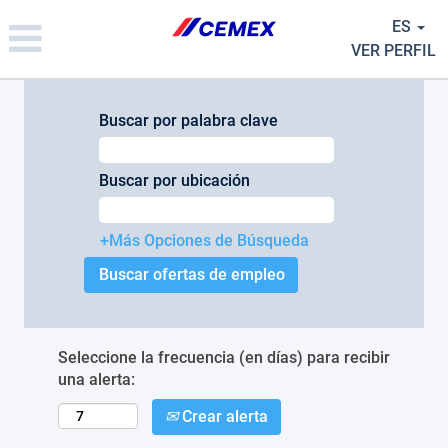
Please
ES
note:
This
VER PERFIL
website
includes
an
Buscar por palabra clave
accessibility
system.
Buscar por ubicación
+Más Opciones de Búsqueda
Seleccione la frecuencia (en días) para recibir
una alerta:
Crear alerta