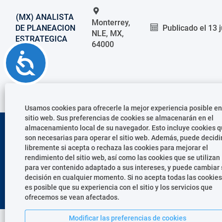
(MX) ANALISTA
Monterrey,
DE PLANEACION
Publicado el
13 
NLE, MX,
ESTRATEGICA
64000
Accessibility
Usamos cookies para ofrecerle la mejor experiencia posible en
sitio web. Sus preferencias de cookies se almacenarán en el
Copyright © 2020, CEMEX International Holding AG. Todos los
almacenamiento local de su navegador. Esto incluye cookies 
derechos reservados.
son necesarias para operar el sitio web. Además, puede decidi
cemex.com
Política de Cookies
libremente si acepta o rechaza las cookies para mejorar el
rendimiento del sitio web, así como las cookies que se utilizan
para ver contenido adaptado a sus intereses, y puede cambiar 
S
S
S
S
¡Síguenos!
decisión en cualquier momento. Si no acepta todas las cookies
e
e
e
e
a
a
a
es posible que su experiencia con el sitio y los servicios que
a
b
b
b
ofrecemos se vean afectados.
b
r
r
r
r
e
e
e
e
e
e
e
Modificar las preferencias de cookies
e