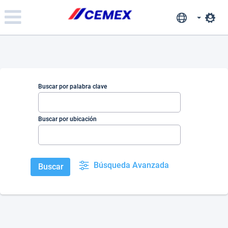
Please
note:
This
website
includes
an
accessibility
system.
Buscar por palabra clave
Buscar por ubicación
Búsqueda Avanzada