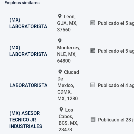
Empleos similares
León,
(MX)
GUA, MX,
Publicado el
5 a
LABORATORISTA
37560
(MX)
Monterrey,
Publicado el
5 a
LABORATORISTA
NLE, MX,
64800
Ciudad
De
LABORATORISTA
Mexico,
Publicado el
4 a
CDMX,
MX, 1280
Los
(MX) ASESOR
Cabos,
TECNICO JR
Publicado el
28 
BCS, MX,
INDUSTRIALES
23473