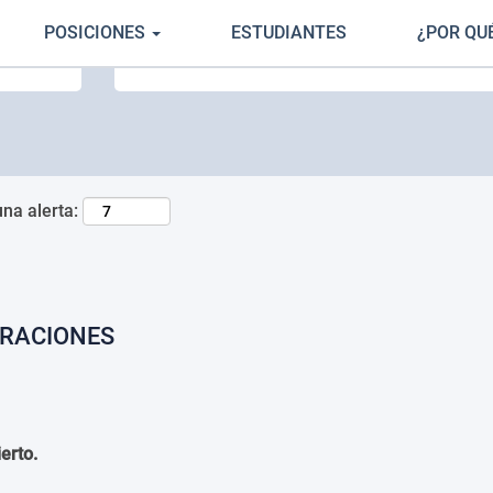
POSICIONES
ESTUDIANTES
¿POR QU
Buscar por ubicación
una alerta:
ERACIONES
erto.