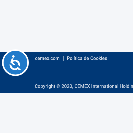
using
a
screen
reader;
Press
Control-
F10
to
open
an
Accessibility
cemex.com
Política de Cookies
accessibility
menu.
Copyright © 2020, CEMEX International Holdi