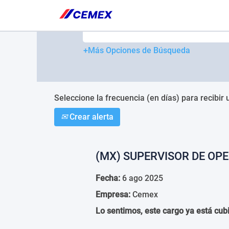
Please
note:
Buscar por palabra clave
This
website
includes
+Más Opciones de Búsqueda
an
accessibility
system.
Press
Control-
Seleccione la frecuencia (en días) para recibir 
F11
Crear alerta
to
adjust
the
website
(MX) SUPERVISOR DE OP
to
people
Fecha:
6 ago 2025
with
visual
Empresa:
Cemex
disabilities
who
Lo sentimos, este cargo ya está cubi
are