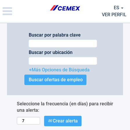
Please
ES
note:
This
VER PERFIL
website
includes
an
Buscar por palabra clave
accessibility
system.
Buscar por ubicación
+Más Opciones de Búsqueda
Seleccione la frecuencia (en días) para recibir
una alerta:
Crear alerta