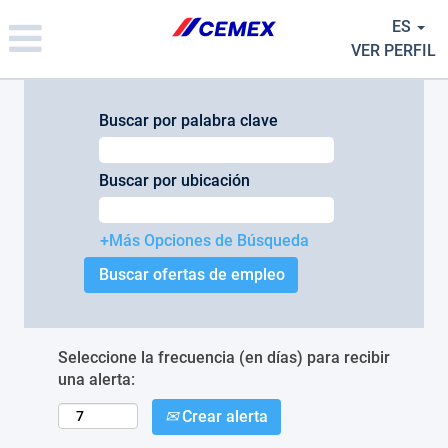
Please
ES
note:
This
VER PERFIL
website
includes
an
Buscar por palabra clave
accessibility
system.
Buscar por ubicación
+Más Opciones de Búsqueda
Seleccione la frecuencia (en días) para recibir
una alerta:
Crear alerta