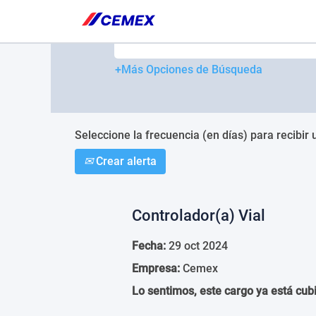
Please
note:
Buscar por palabra clave
This
website
includes
+Más Opciones de Búsqueda
an
accessibility
system.
Press
Control-
Seleccione la frecuencia (en días) para recibir 
F11
Crear alerta
to
adjust
the
website
Controlador(a) Vial
to
people
Fecha:
29 oct 2024
with
visual
Empresa:
Cemex
disabilities
who
Lo sentimos, este cargo ya está cubi
are