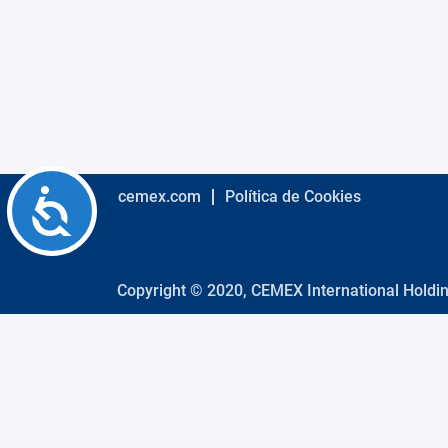
using
a
screen
reader;
Press
Control-
F10
to
open
an
Accessibility
cemex.com
Política de Cookies
accessibility
menu.
Copyright © 2020, CEMEX International Holdi