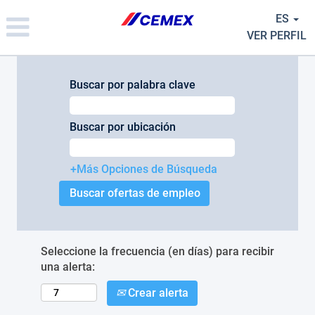
Please
ES
note:
This
VER PERFIL
website
includes
an
Buscar por palabra clave
accessibility
system.
Buscar por ubicación
+Más Opciones de Búsqueda
Seleccione la frecuencia (en días) para recibir
una alerta:
Crear alerta