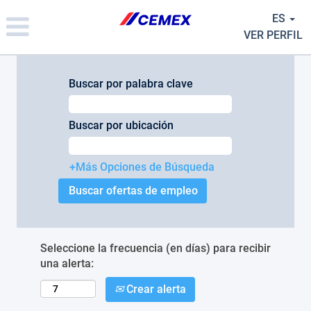
Please
ES
note:
This
VER PERFIL
website
includes
an
Buscar por palabra clave
accessibility
system.
Buscar por ubicación
+Más Opciones de Búsqueda
Seleccione la frecuencia (en días) para recibir
una alerta:
Crear alerta