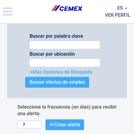
Please
ES
note:
This
VER PERFIL
website
includes
an
Buscar por palabra clave
accessibility
system.
Buscar por ubicación
+Más Opciones de Búsqueda
Seleccione la frecuencia (en días) para recibir
una alerta:
Crear alerta