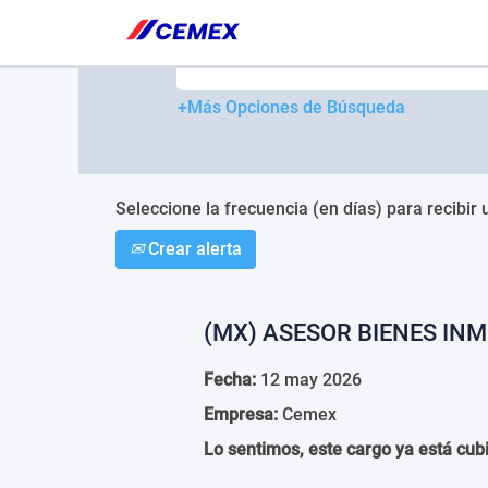
Please
note:
Buscar por palabra clave
This
website
includes
+Más Opciones de Búsqueda
an
accessibility
system.
Press
Control-
Seleccione la frecuencia (en días) para recibir 
F11
Crear alerta
to
adjust
the
website
(MX) ASESOR BIENES IN
to
people
Fecha:
12 may 2026
with
visual
Empresa:
Cemex
disabilities
who
Lo sentimos, este cargo ya está cubi
are