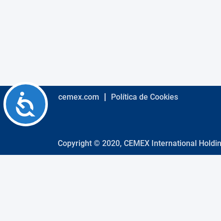
using
a
screen
reader;
Press
Control-
F10
to
open
an
Accessibility
cemex.com
Política de Cookies
accessibility
menu.
Copyright © 2020, CEMEX International Holdi