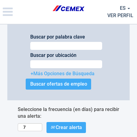
Please
ES
note:
This
VER PERFIL
website
includes
an
Buscar por palabra clave
accessibility
system.
Buscar por ubicación
+Más Opciones de Búsqueda
Seleccione la frecuencia (en días) para recibir
una alerta:
Crear alerta