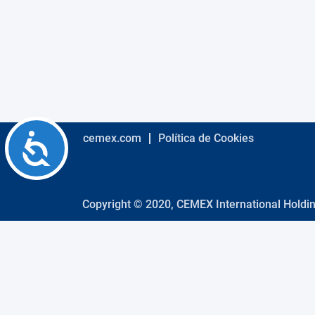
using
a
screen
reader;
Press
Control-
F10
to
open
an
Accessibility
cemex.com
Política de Cookies
accessibility
menu.
Copyright © 2020, CEMEX International Holdi