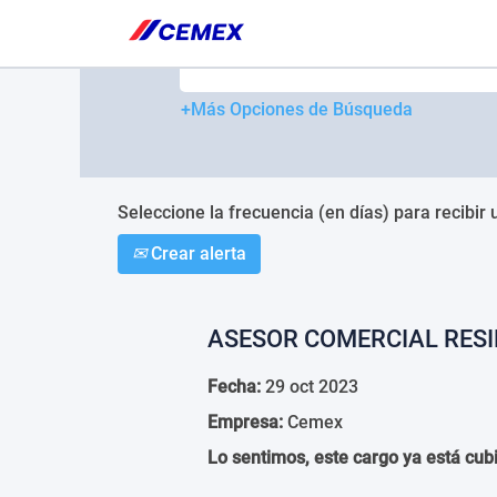
Please
note:
Buscar por palabra clave
This
website
includes
+Más Opciones de Búsqueda
an
accessibility
system.
Press
Control-
Seleccione la frecuencia (en días) para recibir 
F11
Crear alerta
to
adjust
the
website
ASESOR COMERCIAL RESI
to
people
Fecha:
29 oct 2023
with
visual
Empresa:
Cemex
disabilities
who
Lo sentimos, este cargo ya está cubi
are