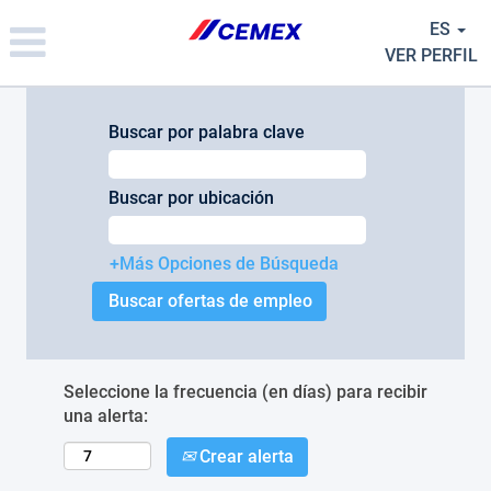
Please
ES
note:
This
VER PERFIL
website
includes
an
Buscar por palabra clave
accessibility
system.
Buscar por ubicación
+Más Opciones de Búsqueda
Seleccione la frecuencia (en días) para recibir
una alerta:
Crear alerta