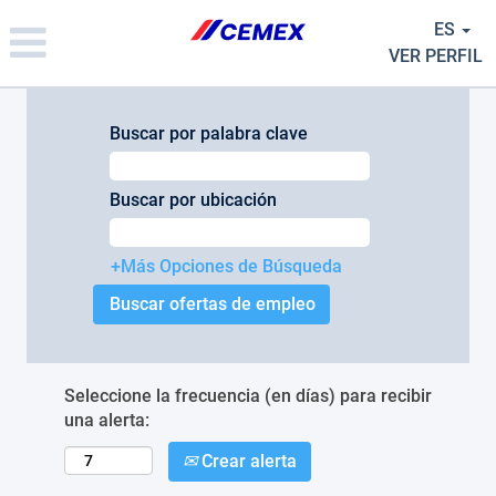
Please
ES
note:
This
VER PERFIL
website
includes
an
Buscar por palabra clave
accessibility
system.
Buscar por ubicación
+Más Opciones de Búsqueda
Seleccione la frecuencia (en días) para recibir
una alerta:
Crear alerta