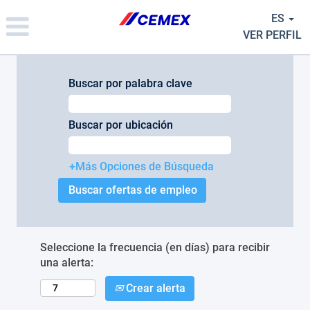
Please
ES
note:
This
VER PERFIL
website
includes
an
Buscar por palabra clave
accessibility
system.
Buscar por ubicación
+Más Opciones de Búsqueda
Seleccione la frecuencia (en días) para recibir
una alerta:
Crear alerta