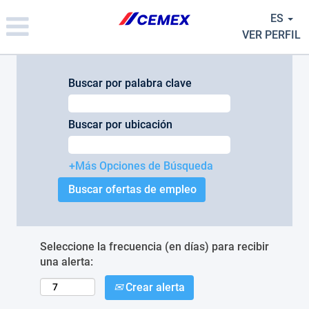
Please
ES
note:
This
VER PERFIL
website
includes
an
Buscar por palabra clave
accessibility
system.
Buscar por ubicación
+Más Opciones de Búsqueda
Seleccione la frecuencia (en días) para recibir
una alerta:
Crear alerta