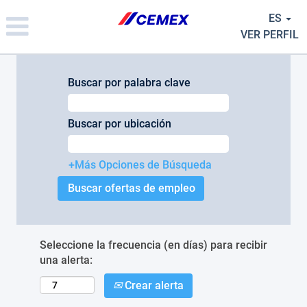
Please
ES
note:
This
VER PERFIL
website
includes
an
Buscar por palabra clave
accessibility
system.
Buscar por ubicación
+Más Opciones de Búsqueda
Seleccione la frecuencia (en días) para recibir
una alerta:
Crear alerta