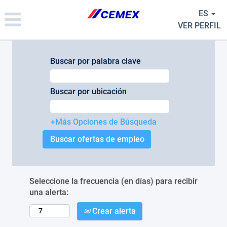
Please
ES
note:
This
VER PERFIL
website
includes
an
Buscar por palabra clave
accessibility
system.
Buscar por ubicación
+Más Opciones de Búsqueda
Seleccione la frecuencia (en días) para recibir
una alerta:
Crear alerta