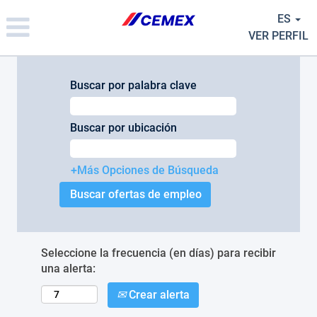
Please
ES
note:
This
VER PERFIL
website
includes
an
Buscar por palabra clave
accessibility
system.
Buscar por ubicación
+Más Opciones de Búsqueda
Seleccione la frecuencia (en días) para recibir
una alerta:
Crear alerta