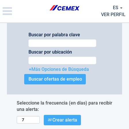
Please
ES
note:
This
VER PERFIL
website
includes
an
Buscar por palabra clave
accessibility
system.
Buscar por ubicación
+Más Opciones de Búsqueda
Seleccione la frecuencia (en días) para recibir
una alerta:
Crear alerta