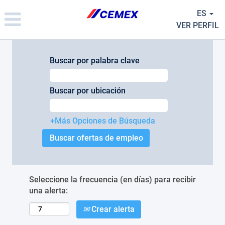
Please
ES
note:
This
VER PERFIL
website
includes
an
Buscar por palabra clave
accessibility
system.
Buscar por ubicación
+Más Opciones de Búsqueda
Seleccione la frecuencia (en días) para recibir
una alerta:
Crear alerta