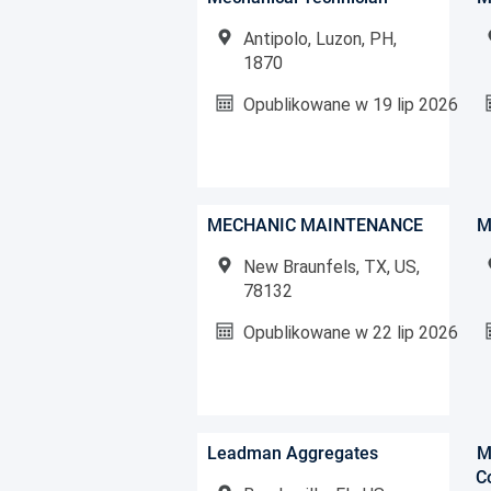
using
a
Antipolo, Luzon, PH,
screen
1870
reader;
Press
Opublikowane w
19 lip 2026
Control-
F10
to
open
an
accessibility
MECHANIC MAINTENANCE
M
menu.
New Braunfels, TX, US,
78132
Opublikowane w
22 lip 2026
Leadman Aggregates
M
C