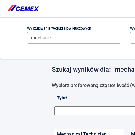
Please
note:
This
website
includes
Wyszukiwanie według słów kluczowych
Wy
an
accessibility
system.
Press
Control-
F11
Szukaj wyników dla
"mechan
to
adjust
the
Wybierz preferowaną częstotliwość (w
website
to
Tytuł
people
with
visual
disabilities
who
are
Mechanical Technician
M