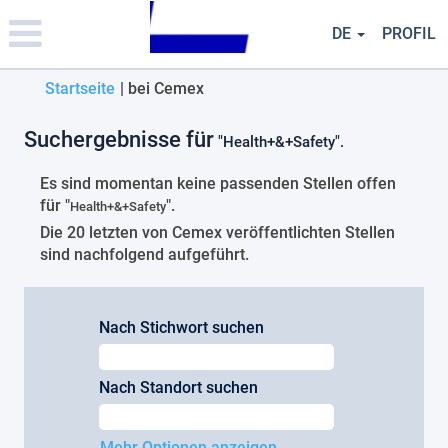
Please
note:
DE
PROFIL
This
website
(aktuelle
Startseite
|
bei Cemex
includes
an
Seite)
accessibility
Suchergebnisse für
"Health+&+Safety".
system.
Es sind momentan keine passenden Stellen offen
für "
".
Health+&+Safety
Die 20 letzten von Cemex veröffentlichten Stellen
sind nachfolgend aufgeführt.
Nach Stichwort suchen
Nach Standort suchen
Mehr Optionen anzeigen