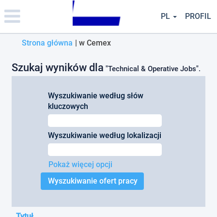
Please
note:
PL
PROFIL
This
website
(bieżąca
Strona główna
|
w Cemex
includes
an
strona)
accessibility
Szukaj wyników dla
"Technical & Operative Jobs".
system.
Wyszukiwanie według słów
kluczowych
Wyszukiwanie według lokalizacji
Pokaż więcej opcji
Tytuł