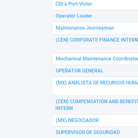
using
CDI à Port-Victor
a
screen
Operator Loader
reader;
Press
Maintenance Journeyman
Control-
F10
(CEN) CORPORATE FINANCE INTERN
to
open
an
Mechanical Maintenance Coordinato
accessibility
menu.
OPERATOR GENERAL
(MX) ANALISTA DE RECURSOS HUM
(CEN) COMPENSATION AND BENEFI
INTERN
(MX) NEGOCIADOR
SUPERVISOR DE SEGURIDAD