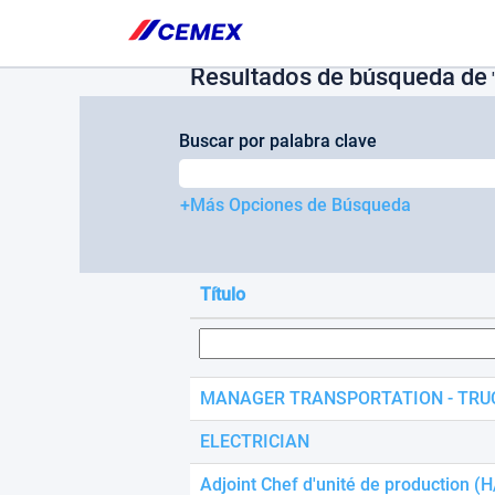
Please
(página
Página principal
|
en Cemex
note:
actual)
This
Resultados de búsqueda de
website
"
includes
an
Buscar por palabra clave
accessibility
system.
Press
+Más Opciones de Búsqueda
Control-
F11
to
adjust
Título
the
website
to
people
with
MANAGER TRANSPORTATION - TRU
visual
disabilities
ELECTRICIAN
who
are
Adjoint Chef d'unité de production (H