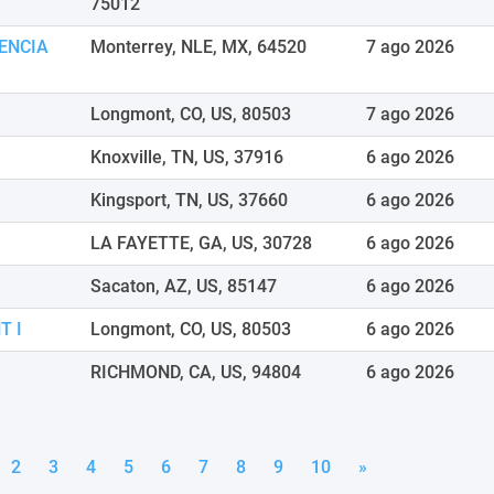
75012
ENCIA
Monterrey, NLE, MX, 64520
7 ago 2026
Longmont, CO, US, 80503
7 ago 2026
Knoxville, TN, US, 37916
6 ago 2026
Kingsport, TN, US, 37660
6 ago 2026
LA FAYETTE, GA, US, 30728
6 ago 2026
Sacaton, AZ, US, 85147
6 ago 2026
T I
Longmont, CO, US, 80503
6 ago 2026
RICHMOND, CA, US, 94804
6 ago 2026
2
3
4
5
6
7
8
9
10
»