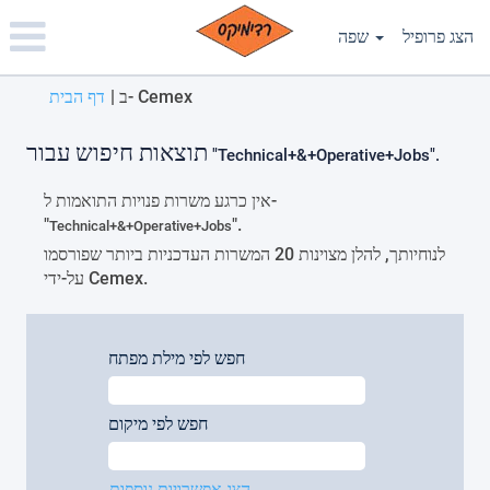
Please
note:
הצג פרופיל
שפה
This
website
(דף
ב- Cemex
|
דף הבית
includes
נוכחי)
an
accessibility
תוצאות חיפוש עבור
"Technical+&+Operative+Jobs".
system.
אין כרגע משרות פנויות התואמות ל-
"
".
Technical+&+Operative+Jobs
לנוחיותך, להלן מצוינות 20 המשרות העדכניות ביותר שפורסמו
על-ידי Cemex.
חפש לפי מילת מפתח
חפש לפי מיקום
הצג אפשרויות נוספות