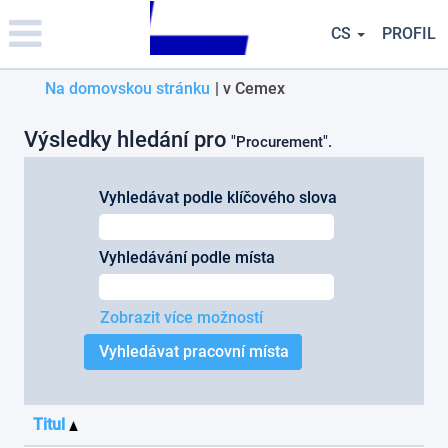
Please
note:
CS
PROFIL
This
website
(aktuální
Na domovskou stránku
|
v Cemex
includes
an
strana)
accessibility
Výsledky hledání pro
"Procurement".
system.
Vyhledávat podle klíčového slova
Vyhledávání podle místa
Zobrazit více možností
Titul