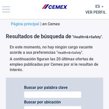
Please
ES
note:
This
VER PERFIL
website
includes
(página
Página principal
|
en Cemex
an
actual)
accessibility
Resultados de búsqueda de
system.
"Health+&+Safety".
En este momento, no hay ningún cargo vacante
acorde a sus preferencias "
".
Health+&+Safety
A continuación figuran las 20 últimas ofertas de
empleo publicadas por Cemex por si le resultan de
interés.
Buscar por palabra clave
Buscar por ubicación