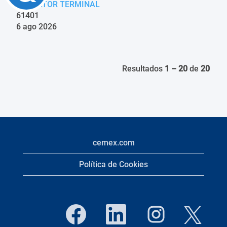
OPERATOR TERMINAL
61401
6 ago 2026
Resultados
1 – 20
de
20
cemex.com
Política de Cookies
S
S
S
S
e
e
e
e
a
a
a
a