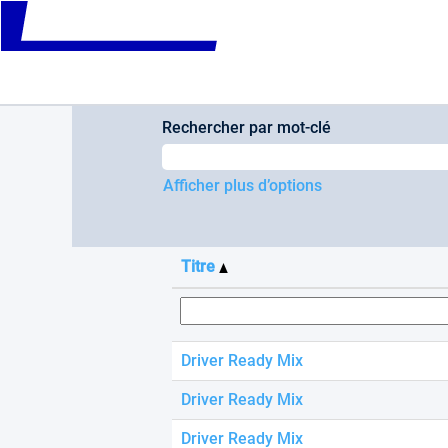
Please
(page
Accueil
|
chez Cemex
note:
actuelle)
This
Résultats de la recherche p
website
includes
an
Rechercher par mot-clé
accessibility
system.
Press
Afficher plus d’options
Control-
F11
to
adjust
Titre
the
website
to
people
with
Driver Ready Mix
visual
disabilities
Driver Ready Mix
who
are
Driver Ready Mix