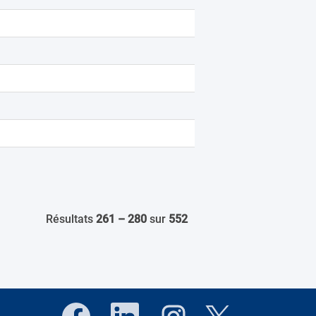
Résultats
261 – 280
sur
552
S
S
S
S
’
’
’