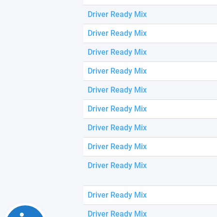
using
a
Driver Ready Mix
screen
reader;
Driver Ready Mix
Press
Control-
Driver Ready Mix
F10
to
Driver Ready Mix
open
an
Driver Ready Mix
accessibility
menu.
Driver Ready Mix
Driver Ready Mix
Driver Ready Mix
Driver Ready Mix
Driver Ready Mix
Driver Ready Mix