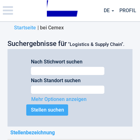
Please
note:
DE
PROFIL
This
website
(aktuelle
Startseite
|
bei Cemex
includes
an
Seite)
accessibility
Suchergebnisse für
"Logistics & Supply Chain".
system.
Nach Stichwort suchen
Nach Standort suchen
Mehr Optionen anzeigen
Stellenbezeichnung