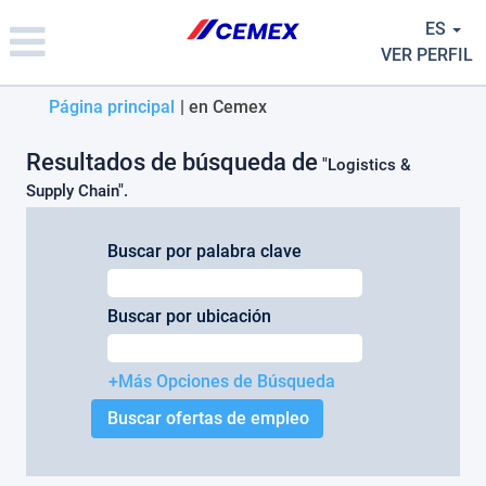
Please
ES
note:
This
VER PERFIL
website
includes
(página
Página principal
|
en Cemex
an
actual)
accessibility
Resultados de búsqueda de
system.
"Logistics &
Supply Chain".
Buscar por palabra clave
Buscar por ubicación
+Más Opciones de Búsqueda