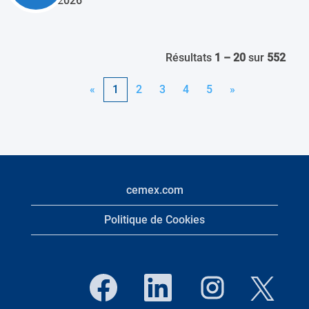
24 juil. 2026
Résultats
1 – 20
sur
552
«
1
2
3
4
5
»
cemex.com
Politique de Cookies
S
S
S
S
’
’
’
’
o
o
o
o
u
u
u