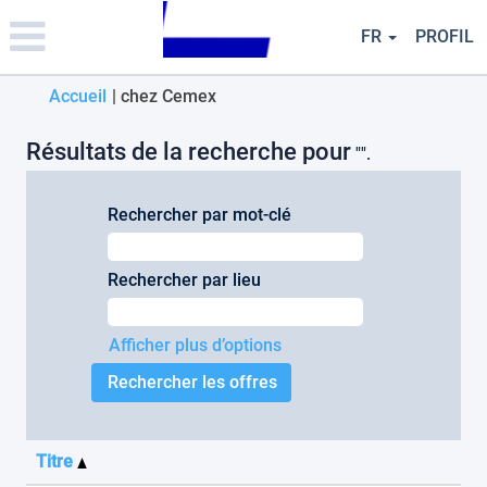
Please
note:
FR
PROFIL
This
website
(page
Accueil
|
chez Cemex
includes
an
actuelle)
accessibility
Résultats de la recherche pour
"".
system.
Rechercher par mot-clé
Rechercher par lieu
Afficher plus d’options
Titre